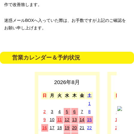
作で改善致します。
迷惑メールBOXへ入っていた際は、お手数ですが上記のご確認を
お願い申し上げます。
営業カレンダー＆予約状況
2026年8月
2
日
月
火
水
木
金
土
日
月
1
1
2
3
4
5
6
7
8
6
7
8
9
10
11
12
13
14
15
13
14
1
16
17
18
19
20
21
22
20
21
2