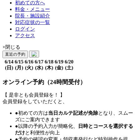
初めての方へ
料金・メニュー
院長・施設紹介
対応症状の一覧
ログイン
アクセス
×閉じる
直近の予約
6/14
6/15
6/16
6/17
6/18
6/19
6/20
(日)
(月)
(火)
(水)
(木)
(金)
(土)
オンライン予約（24時間受付）
【 是非とも会員登録を！ 】
会員登録をしていただくと、
●初めての方は
当日カルテ記述が免除
となり、スムー
ズにご案内できます
●以降の予約入力が簡略化、
日時とコースを選択する
だけ
と利便性が向上
●予約の確認や変更・領収書発行など特別操作を提