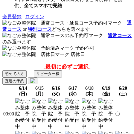
供、
全てスマホで完結
会員登録
ログイン
通
常コース
or
特別コース
どちらも選べます
通常コース
のみ選べます
予約不可
店休日
↓最初に必ずご選択↓
初めての方
リピーター様
直近の予約
6/14
6/15
6/16
6/17
6/18
6/19
6/20
(日)
(月)
(火)
(水)
(木)
(金)
(土)
09:00
〇