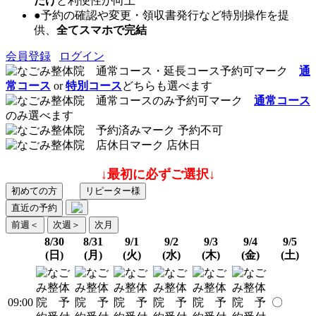
だけ
と利便性が向上
●予約の確認や変更・領収書発行など特別操作を提
供、
全てスマホで完結
会員登録
ログイン
通
常コース
or
特別コース
どちらも選べます
通常コース
のみ選べます
予約不可
店休日
↓最初に必ずご選択↓
初めての方
リピーター様
直近の予約
前週
＜
次週
＞
次月
8/30
8/31
9/1
9/2
9/3
9/4
9/5
(日)
(月)
(火)
(水)
(木)
(金)
(土)
09:00
〇