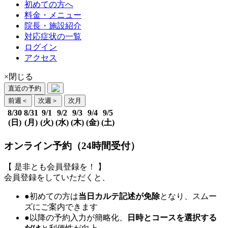
初めての方へ
料金・メニュー
院長・施設紹介
対応症状の一覧
ログイン
アクセス
×閉じる
直近の予約
前週
＜
次週
＞
次月
8/30
8/31
9/1
9/2
9/3
9/4
9/5
(日)
(月)
(火)
(水)
(木)
(金)
(土)
オンライン予約（24時間受付）
【 是非とも会員登録を！ 】
会員登録をしていただくと、
●初めての方は
当日カルテ記述が免除
となり、スムー
ズにご案内できます
●以降の予約入力が簡略化、
日時とコースを選択する