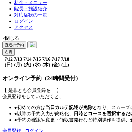
料金・メニュー
院長・施設紹介
対応症状の一覧
ログイン
アクセス
×閉じる
直近の予約
次月
7/12
7/13
7/14
7/15
7/16
7/17
7/18
(日)
(月)
(火)
(水)
(木)
(金)
(土)
オンライン予約（24時間受付）
【 是非とも会員登録を！ 】
会員登録をしていただくと、
●初めての方は
当日カルテ記述が免除
となり、スムーズ
●以降の予約入力が簡略化、
日時とコースを選択するだ
●予約の確認や変更・領収書発行など特別操作を提供、
会員登録
ログイン