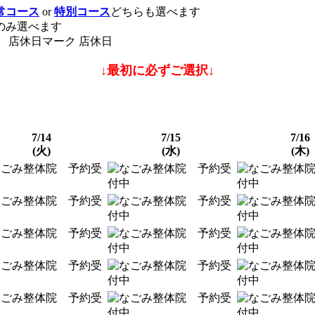
常コース
or
特別コース
どちらも選べます
のみ選べます
店休日
↓最初に必ずご選択↓
7/14
7/15
7/16
(火)
(水)
(木)