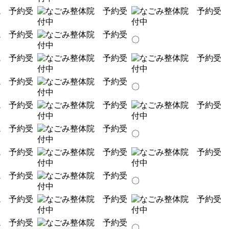
〇
〇
〇
〇
〇