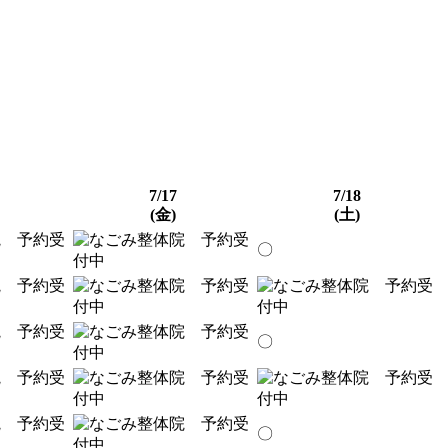
7/17
7/18
(金)
(土)
〇
〇
〇