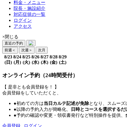
料金・メニュー
院長・施設紹介
対応症状の一覧
ログイン
アクセス
×閉じる
直近の予約
前週
＜
次週
＞
次月
8/23
8/24
8/25
8/26
8/27
8/28
8/29
(日)
(月)
(火)
(水)
(木)
(金)
(土)
オンライン予約（24時間受付）
【 是非とも会員登録を！ 】
会員登録をしていただくと、
●初めての方は
当日カルテ記述が免除
となり、スムーズ
●以降の予約入力が簡略化、
日時とコースを選択するだ
●予約の確認や変更・領収書発行など特別操作を提供、
会員登録
ログイン