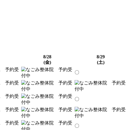
8/28
8/29
(金)
(土)
〇
〇
〇