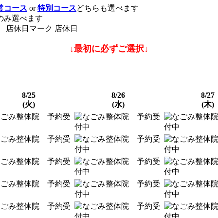
常コース
or
特別コース
どちらも選べます
のみ選べます
店休日
↓最初に必ずご選択↓
8/25
8/26
8/27
(火)
(水)
(木)