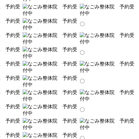
〇
〇
〇
〇
〇