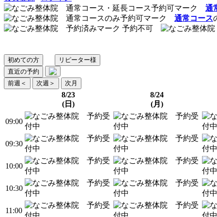
通
通常コース
予約不可
初めての方
リピーター様
直近の予約
前週
＜
次週
＞
次月
8/23
8/24
(日)
(月)
09:00
09:30
10:00
10:30
11:00