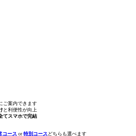
にご案内できます
け
と利便性が向上
全てスマホで完結
常コース
or
特別コース
どちらも選べます