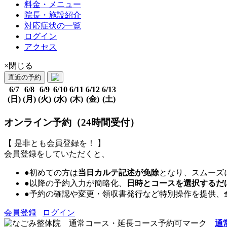
料金・メニュー
院長・施設紹介
対応症状の一覧
ログイン
アクセス
×閉じる
直近の予約
6/7
6/8
6/9
6/10
6/11
6/12
6/13
(日)
(月)
(火)
(水)
(木)
(金)
(土)
オンライン予約（24時間受付）
【 是非とも会員登録を！ 】
会員登録をしていただくと、
●初めての方は
当日カルテ記述が免除
となり、スムーズ
●以降の予約入力が簡略化、
日時とコースを選択するだ
●予約の確認や変更・領収書発行など特別操作を提供、
会員登録
ログイン
通