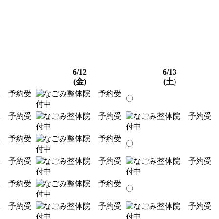
6/12
6/13
(金)
(土)
〇
〇
〇