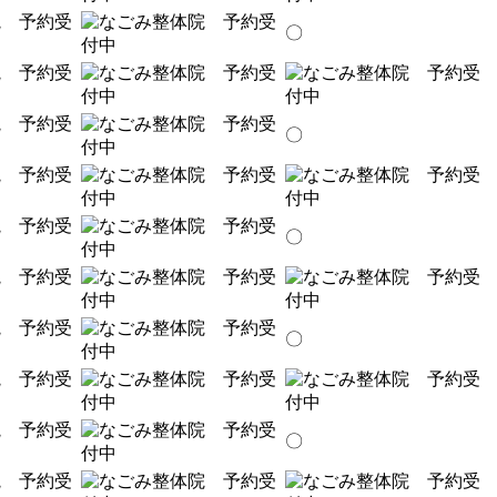
〇
〇
〇
〇
〇