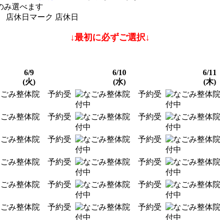
のみ選べます
店休日
↓最初に必ずご選択↓
6/9
6/10
6/11
(火)
(水)
(木)