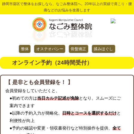
静岡市葵区で整体をお探しなら、なごみ整体院へ。20年以上の実績で肩こり・腰
痛などのお悩みを改善します
整体
オステオパシー
骨盤矯正
揉みほぐし
オンライン予約（24時間受付）
【 是非とも会員登録を！ 】
会員登録をしていただくと、
●初めての方は
当日カルテ記述が免除
となり、スムーズにご
案内できます
●以降の予約入力が簡略化、
日時とコースを選択するだけ
と
利便性が向上
●予約の確認や変更・領収書発行など特別操作を提供、
全て