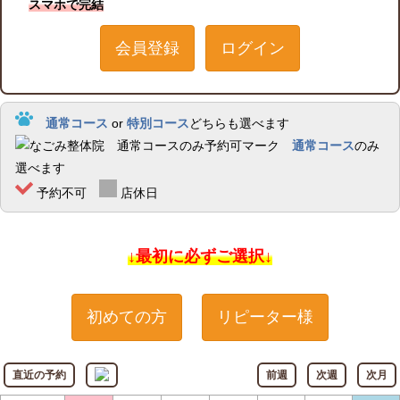
スマホで完結
会員登録
ログイン
通常コース
or
特別コース
どちらも選べます
通常コース
のみ
選べます
予約不可
店休日
↓最初に必ずご選択↓
初めての方
リピーター様
直近の予約
前週
次週
次月