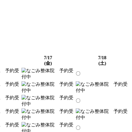
7/17
7/18
(金)
(土)
〇
〇
〇