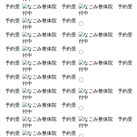
〇
〇
〇
〇
〇