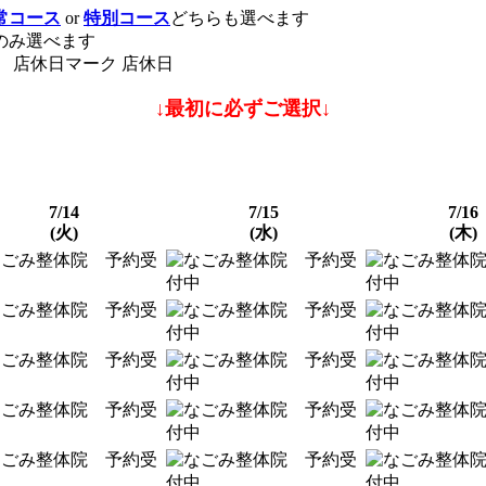
常コース
or
特別コース
どちらも選べます
のみ選べます
店休日
↓最初に必ずご選択↓
7/14
7/15
7/16
(火)
(水)
(木)