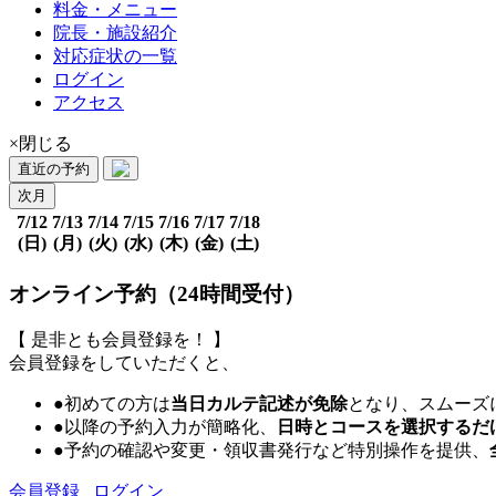
料金・メニュー
院長・施設紹介
対応症状の一覧
ログイン
アクセス
×閉じる
直近の予約
次月
7/12
7/13
7/14
7/15
7/16
7/17
7/18
(日)
(月)
(火)
(水)
(木)
(金)
(土)
オンライン予約（24時間受付）
【 是非とも会員登録を！ 】
会員登録をしていただくと、
●初めての方は
当日カルテ記述が免除
となり、スムーズ
●以降の予約入力が簡略化、
日時とコースを選択するだ
●予約の確認や変更・領収書発行など特別操作を提供、
会員登録
ログイン