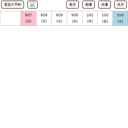
直近の予約
前月
前週
次週
次月
9/27
9/28
9/29
9/30
10/1
10/2
10/3
(日)
(月)
(火)
(水)
(木)
(金)
(土)