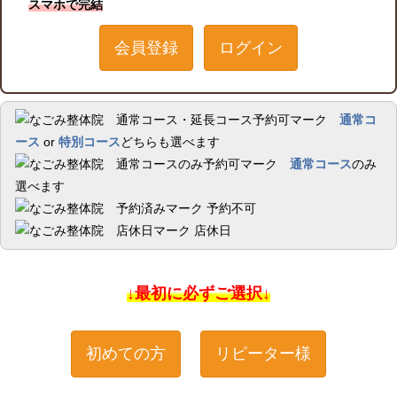
スマホで完結
会員登録
ログイン
通常コ
ース
or
特別コース
どちらも選べます
通常コース
のみ
選べます
予約不可
店休日
↓最初に必ずご選択↓
初めての方
リピーター様