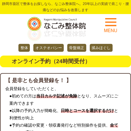
静岡市葵区で整体をお探しなら、なごみ整体院へ。20年以上の実績で肩こり・腰
痛などのお悩みを改善します
整体
オステオパシー
骨盤矯正
揉みほぐし
オンライン予約（24時間受付）
【 是非とも会員登録を！ 】
会員登録をしていただくと、
●初めての方は
当日カルテ記述が免除
となり、スムーズにご
案内できます
●以降の予約入力が簡略化、
日時とコースを選択するだけ
と
利便性が向上
●予約の確認や変更・領収書発行など特別操作を提供、
全て