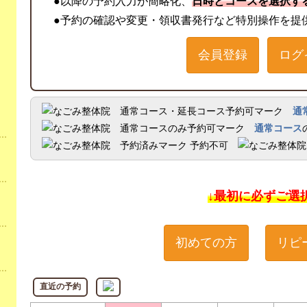
●以降の予約入力が簡略化、
日時とコースを選択す
●予約の確認や変更・領収書発行など特別操作を提
会員登録
ログ
通
通常コース
予約不可
↓最初に必ずご選
初めての方
リピ
直近の予約