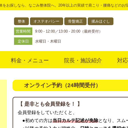
体をお探しなら、なごみ整体院へ。20年以上の実績で肩こり・腰痛などのお
整体
オステオパシー
骨盤矯正
揉みほぐし
営業時間
9:00 - 12:00／13:00 - 20:00（最終受付）
定休日
水曜日・木曜日
料金・メニュー
院長・施設紹介
対応
アクセス
オンライン予約（24時間受付）
【 是非とも会員登録を！ 】
会員登録をしていただくと、
●初めての方は
当日カルテ記述が免除
となり、スム