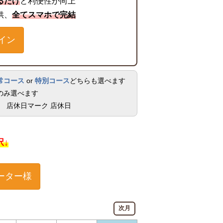
るだけ
と利便性が向上
供、
全てスマホで完結
イン
常コース
or
特別コース
どちらも選べます
のみ選べます
店休日
択↓
ーター様
次月