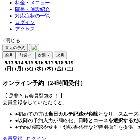
料金・メニュー
院長・施設紹介
対応症状の一覧
ログイン
アクセス
×閉じる
直近の予約
前月
前週
＜
次週
＞
次月
9/13
9/14
9/15
9/16
9/17
9/18
9/19
(日)
(月)
(火)
(水)
(木)
(金)
(土)
オンライン予約（24時間受付）
【 是非とも会員登録を！ 】
会員登録をしていただくと、
●初めての方は
当日カルテ記述が免除
となり、スムーズ
●以降の予約入力が簡略化、
日時とコースを選択するだ
●予約の確認や変更・領収書発行など特別操作を提供、
会員登録
ログイン