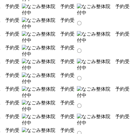
〇
〇
〇
〇
〇