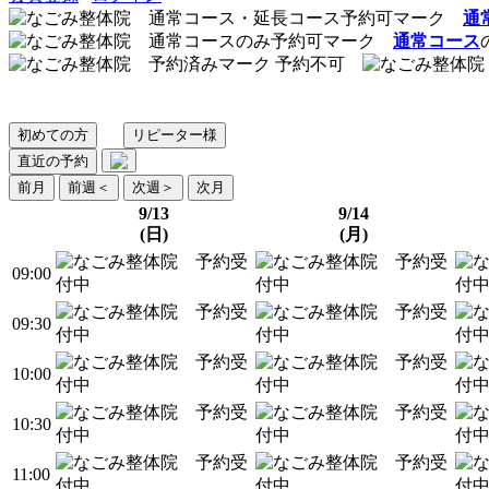
通
通常コース
予約不可
初めての方
リピーター様
直近の予約
前月
前週
＜
次週
＞
次月
9/13
9/14
(日)
(月)
09:00
09:30
10:00
10:30
11:00