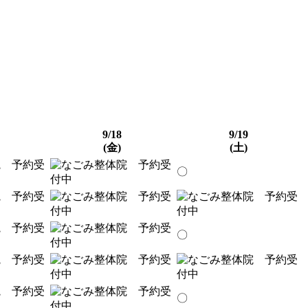
9/18
9/19
(金)
(土)
〇
〇
〇