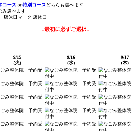
常コース
or
特別コース
どちらも選べます
のみ選べます
店休日
↓最初に必ずご選択↓
9/15
9/16
9/17
(火)
(水)
(木)