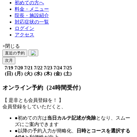
初めての方へ
料金・メニュー
院長・施設紹介
対応症状の一覧
ログイン
アクセス
×閉じる
直近の予約
次月
7/19
7/20
7/21
7/22
7/23
7/24
7/25
(日)
(月)
(火)
(水)
(木)
(金)
(土)
オンライン予約（24時間受付）
【 是非とも会員登録を！ 】
会員登録をしていただくと、
●初めての方は
当日カルテ記述が免除
となり、スムー
ズにご案内できます
●以降の予約入力が簡略化、
日時とコースを選択する