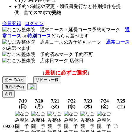
だけ
と利便性が向上
●予約の確認や変更・領収書発行など特別操作を提
供、
全てスマホで完結
会員登録
ログイン
通
常コース
or
特別コース
どちらも選べます
通常コース
のみ選べます
予約不可
店休日
↓最初に必ずご選択↓
初めての方
リピーター様
直近の予約
次月
7/19
7/20
7/21
7/22
7/23
7/24
7/25
(日)
(月)
(火)
(水)
(木)
(金)
(土)
09:00
〇