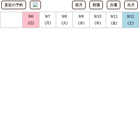
直近の予約
前月
前週
次週
次月
9/6
9/7
9/8
9/9
9/10
9/11
9/12
(日)
(月)
(火)
(水)
(木)
(金)
(土)