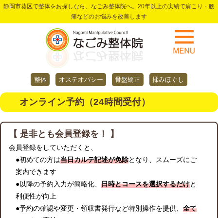
静岡市葵区で整体をお探しなら、なごみ整体院へ。20年以上の実績で肩こり・腰
痛などのお悩みを改善します
整体
オステオパシー
骨盤矯正
揉みほぐし
オンライン予約（24時間受付）
【 是非とも会員登録を！ 】
会員登録をしていただくと、
●初めての方は
当日カルテ記述が免除
となり、スムーズにご
案内できます
●以降の予約入力が簡略化、
日時とコースを選択するだけ
と
利便性が向上
●予約の確認や変更・領収書発行など特別操作を提供、
全て