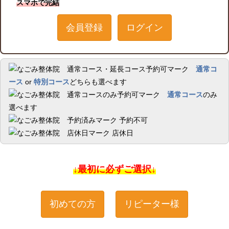
スマホで完結
会員登録
ログイン
通常コ
ース
or
特別コース
どちらも選べます
通常コース
のみ
選べます
予約不可
店休日
↓最初に必ずご選択↓
初めての方
リピーター様