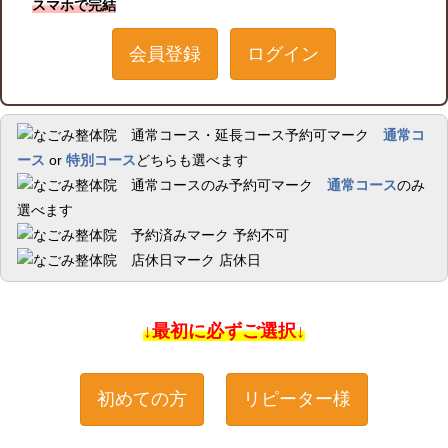
スマホで完結
会員登録
ログイン
通常コ
ース
or
特別コース
どちらも選べます
通常コース
のみ
選べます
予約不可
店休日
↓最初に必ずご選択↓
初めての方
リピーター様