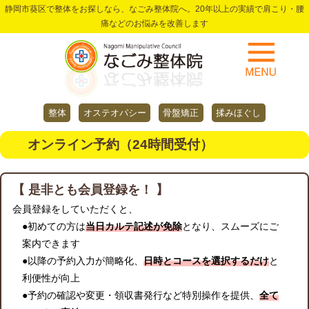
静岡市葵区で整体をお探しなら、なごみ整体院へ。20年以上の実績で肩こり・腰
痛などのお悩みを改善します
整体
オステオパシー
骨盤矯正
揉みほぐし
オンライン予約（24時間受付）
【 是非とも会員登録を！ 】
会員登録をしていただくと、
●初めての方は
当日カルテ記述が免除
となり、スムーズにご
案内できます
●以降の予約入力が簡略化、
日時とコースを選択するだけ
と
利便性が向上
●予約の確認や変更・領収書発行など特別操作を提供、
全て