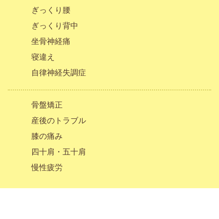
ぎっくり腰
ぎっくり背中
坐骨神経痛
寝違え
自律神経失調症
骨盤矯正
産後のトラブル
膝の痛み
四十肩・五十肩
慢性疲労
Copyright(C)
静岡市の整体院
なごみ整体院 All Rights Reserved