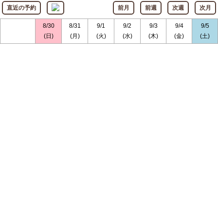
直近の予約
前月
前週
次週
次月
8/30
8/31
9/1
9/2
9/3
9/4
9/5
(日)
(月)
(火)
(水)
(木)
(金)
(土)