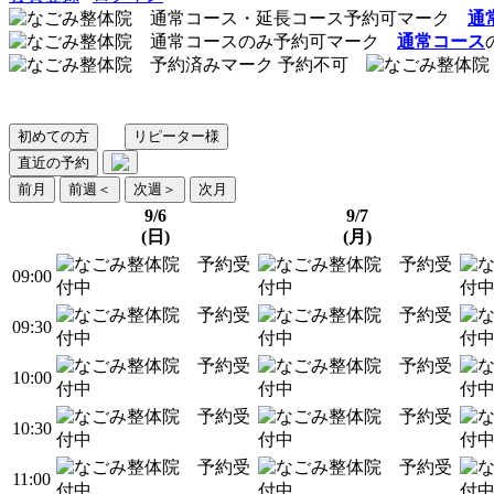
通
通常コース
予約不可
初めての方
リピーター様
直近の予約
前月
前週
＜
次週
＞
次月
9/6
9/7
(日)
(月)
09:00
09:30
10:00
10:30
11:00