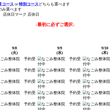
常コース
or
特別コース
どちらも選べます
のみ選べます
店休日
↓最初に必ずご選択↓
9/8
9/9
9/10
(火)
(水)
(木)