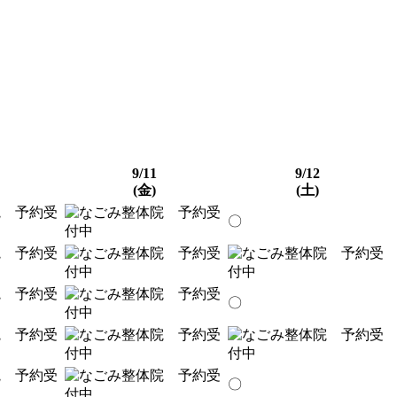
9/11
9/12
(金)
(土)
〇
〇
〇