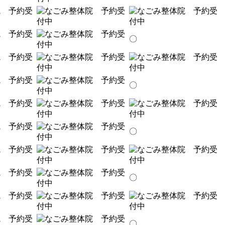
〇
〇
〇
〇
〇