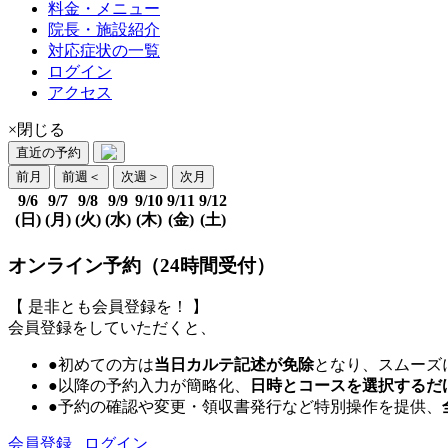
料金・メニュー
院長・施設紹介
対応症状の一覧
ログイン
アクセス
×閉じる
直近の予約
前月
前週
＜
次週
＞
次月
9/6
9/7
9/8
9/9
9/10
9/11
9/12
(日)
(月)
(火)
(水)
(木)
(金)
(土)
オンライン予約（24時間受付）
【 是非とも会員登録を！ 】
会員登録をしていただくと、
●初めての方は
当日カルテ記述が免除
となり、スムーズ
●以降の予約入力が簡略化、
日時とコースを選択するだ
●予約の確認や変更・領収書発行など特別操作を提供、
会員登録
ログイン