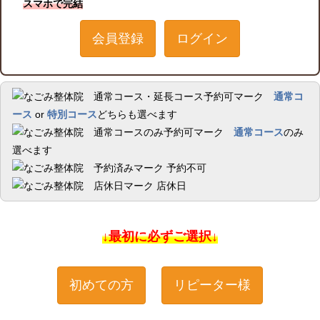
スマホで完結
会員登録
ログイン
通常コ
ース
or
特別コース
どちらも選べます
通常コース
のみ
選べます
予約不可
店休日
↓最初に必ずご選択↓
初めての方
リピーター様