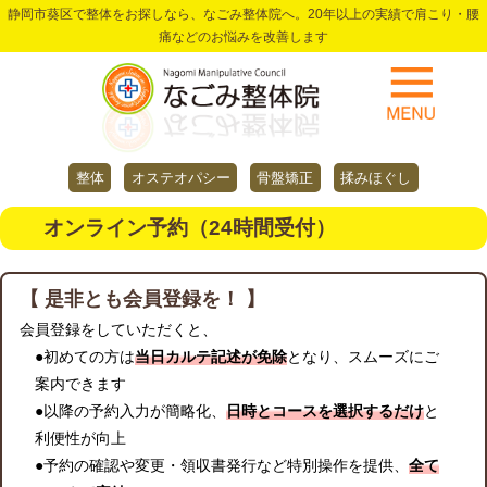
静岡市葵区で整体をお探しなら、なごみ整体院へ。20年以上の実績で肩こり・腰
痛などのお悩みを改善します
整体
オステオパシー
骨盤矯正
揉みほぐし
オンライン予約（24時間受付）
【 是非とも会員登録を！ 】
会員登録をしていただくと、
●初めての方は
当日カルテ記述が免除
となり、スムーズにご
案内できます
●以降の予約入力が簡略化、
日時とコースを選択するだけ
と
利便性が向上
●予約の確認や変更・領収書発行など特別操作を提供、
全て