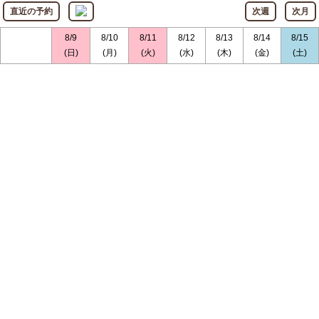
直近の予約
次週
次月
8/9
8/10
8/11
8/12
8/13
8/14
8/15
(日)
(月)
(火)
(水)
(木)
(金)
(土)