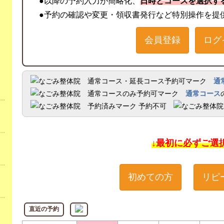
●以降の予約入力が簡略化、
日時とコースを選択す
●予約の確認や変更・領収書発行など特別操作を提
会員登録
ログ
通
通常コース
予約不可
↓最初に必ずご選
初めての方
リピ
直近の予約