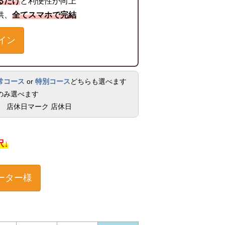
るだけ
と利便性が向上
供、
全てスマホで完結
イン
常コース
or
特別コース
どちらも選べます
のみ選べます
店休日
択↓
ーター様