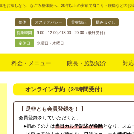
体をお探しなら、なごみ整体院へ。20年以上の実績で肩こり・腰痛などのお
整体
オステオパシー
骨盤矯正
揉みほぐし
営業時間
9:00 - 12:00／13:00 - 20:00（最終受付）
定休日
水曜日・木曜日
料金・メニュー
院長・施設紹介
対応
アクセス
オンライン予約（24時間受付）
【 是非とも会員登録を！ 】
会員登録をしていただくと、
●初めての方は
当日カルテ記述が免除
となり、スム