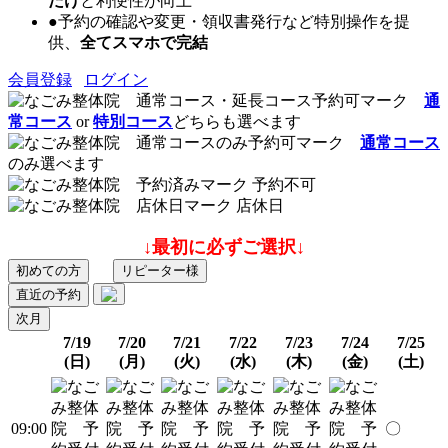
だけ
と利便性が向上
●予約の確認や変更・領収書発行など特別操作を提
供、
全てスマホで完結
会員登録
ログイン
通
常コース
or
特別コース
どちらも選べます
通常コース
のみ選べます
予約不可
店休日
↓最初に必ずご選択↓
初めての方
リピーター様
直近の予約
次月
7/19
7/20
7/21
7/22
7/23
7/24
7/25
(日)
(月)
(火)
(水)
(木)
(金)
(土)
09:00
〇