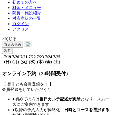
初めての方へ
料金・メニュー
院長・施設紹介
対応症状の一覧
ログイン
アクセス
×閉じる
直近の予約
次月
7/19
7/20
7/21
7/22
7/23
7/24
7/25
(日)
(月)
(火)
(水)
(木)
(金)
(土)
オンライン予約（24時間受付）
【 是非とも会員登録を！ 】
会員登録をしていただくと、
●初めての方は
当日カルテ記述が免除
となり、スムー
ズにご案内できます
●以降の予約入力が簡略化、
日時とコースを選択する