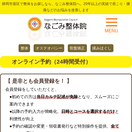
静岡市葵区で整体をお探しなら、なごみ整体院へ。20年以上の実績で肩こり・腰
痛などのお悩みを改善します
整体
オステオパシー
骨盤矯正
揉みほぐし
オンライン予約（24時間受付）
【 是非とも会員登録を！ 】
会員登録をしていただくと、
●初めての方は
当日カルテ記述が免除
となり、スムーズにご
案内できます
●以降の予約入力が簡略化、
日時とコースを選択するだけ
と
利便性が向上
●予約の確認や変更・領収書発行など特別操作を提供、
全て