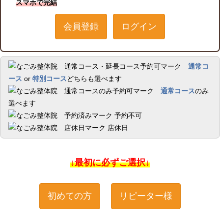
スマホで完結
会員登録
ログイン
通常コ
ース
or
特別コース
どちらも選べます
通常コース
のみ
選べます
予約不可
店休日
↓最初に必ずご選択↓
初めての方
リピーター様