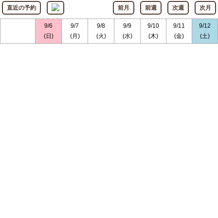
直近の予約
前月
前週
次週
次月
9/6
9/7
9/8
9/9
9/10
9/11
9/12
(日)
(月)
(火)
(水)
(木)
(金)
(土)