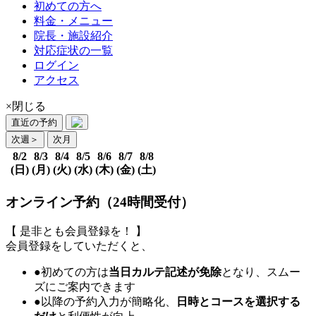
初めての方へ
料金・メニュー
院長・施設紹介
対応症状の一覧
ログイン
アクセス
×閉じる
直近の予約
次週
＞
次月
8/2
8/3
8/4
8/5
8/6
8/7
8/8
(日)
(月)
(火)
(水)
(木)
(金)
(土)
オンライン予約（24時間受付）
【 是非とも会員登録を！ 】
会員登録をしていただくと、
●初めての方は
当日カルテ記述が免除
となり、スムー
ズにご案内できます
●以降の予約入力が簡略化、
日時とコースを選択する