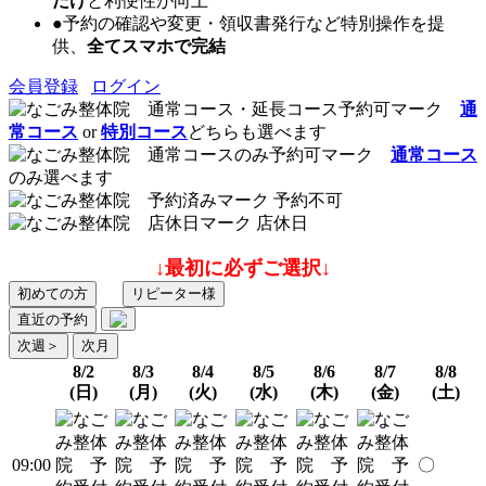
だけ
と利便性が向上
●予約の確認や変更・領収書発行など特別操作を提
供、
全てスマホで完結
会員登録
ログイン
通
常コース
or
特別コース
どちらも選べます
通常コース
のみ選べます
予約不可
店休日
↓最初に必ずご選択↓
初めての方
リピーター様
直近の予約
次週
＞
次月
8/2
8/3
8/4
8/5
8/6
8/7
8/8
(日)
(月)
(火)
(水)
(木)
(金)
(土)
09:00
〇