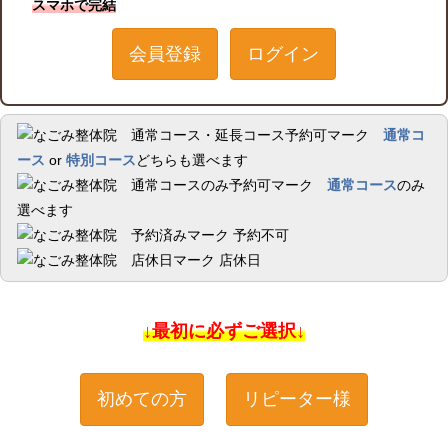
スマホで完結
会員登録
ログイン
通常コ
ース
or
特別コース
どちらも選べます
通常コース
のみ
選べます
予約不可
店休日
↓最初に必ずご選択↓
初めての方
リピーター様