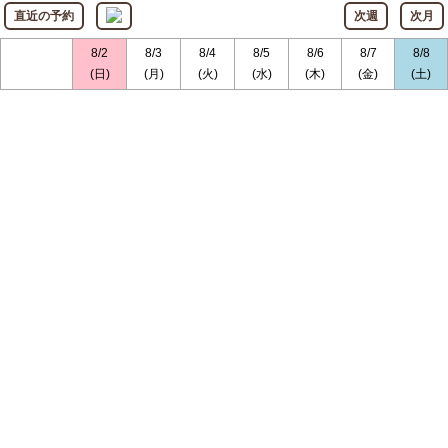
直近の予約
次週
次月
8/2
8/3
8/4
8/5
8/6
8/7
8/8
(日)
(月)
(火)
(水)
(木)
(金)
(土)