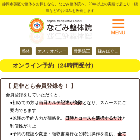
静岡市葵区で整体をお探しなら、なごみ整体院へ。20年以上の実績で肩こり・腰
痛などのお悩みを改善します
整体
オステオパシー
骨盤矯正
揉みほぐし
オンライン予約（24時間受付）
【 是非とも会員登録を！ 】
会員登録をしていただくと、
●初めての方は
当日カルテ記述が免除
となり、スムーズにご
案内できます
●以降の予約入力が簡略化、
日時とコースを選択するだけ
と
利便性が向上
●予約の確認や変更・領収書発行など特別操作を提供、
全て