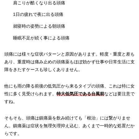
肩こりが酷くなり出る頭痛
1日の疲れで夜に出る頭痛
就寝時の姿勢による朝頭痛
睡眠不足が続く事による頭痛
頭痛には様々な症状パターンと原因があります。軽度・重度と差も
あり、重度時は痛み止めの頭痛薬もほぼ効かず仕事や日常生活に支
障をきたすケースも珍しくありません。
他にも雨の降る前後の低気圧から来るタイプの頭痛、これは特に女
性に多く見受けられます。
特大低気圧である台風前
などは要注意で
すね。
そもそも、頭痛は鎮痛薬を飲み続けても「根治」には繋がりませ
ん。鎮痛薬は症状を無理矢理抑え込む、あくまで一時的な処置だか
らです。