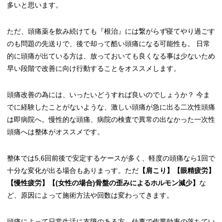
多いと思います。
ただ、頭痛薬を飲み続けても『根治』には繋がらず寝てやり過ごす
のも問題の先送りで、後で却って酷い頭痛になる可能性も。 日常
的に頭痛が出ている方は、放っておいても良くなる事は少ないため
早い段階で改善に向け行動することをオススメします。
頭痛改善の為には、いったいどうすれば良いのでしょうか？ 今ま
でに経験したことがないような、激しい頭痛が急に出る二次性頭痛
は即病院へ。慢性的な頭痛、病院の検査で異常の出なかった一次性
頭痛へは整体がオススメです。
整体では5,6回前後で安定するケースが多く、軽度の頭痛なら1回で
十分な変化が出る場合もありまっす。ただ
【肩こり】【眼精疲労】
【慢性疲労】【(女性の場合)骨盤の歪みによるホルモン減少】
な
ど、原因によって施術方法や回数は変わってきます。
頭痛によって日常生活に支障のある方、仕事で作業効率の落ちてい