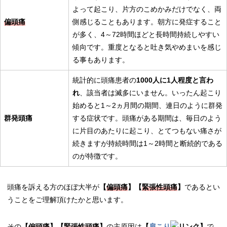
よって起こり、片方のこめかみだけでなく、両
偏頭痛
側感じることもあります。朝方に発症すること
が多く、4～72時間ほどと長時間持続しやすい
傾向です。重度となると吐き気やめまいを感じ
る事もあります。
統計的に頭痛患者の
1000人に1人程度と言わ
れ
、該当者は滅多にいません。いったん起こり
始めると1～2ヵ月間の期間、連日のように群発
群発頭痛
する症状です。頭痛がある期間は、毎日のよう
に片目のあたりに起こり、とてつもない痛さが
続きますが持続時間は1～2時間と断続的である
のが特徴です。
頭痛を訴える方のほぼ大半が
【
偏頭痛
】【
緊張性頭痛
】
であるとい
うことをご理解頂けたかと思います。
その
【
偏頭痛
】【
緊張性頭痛
】
の主原因は
【
肩こり
】
で