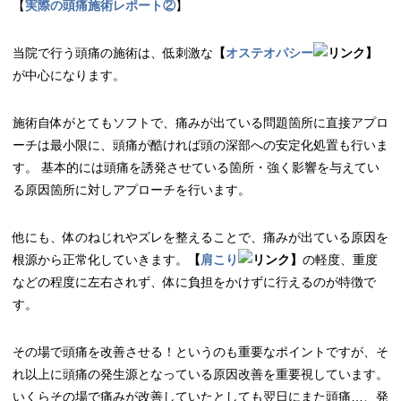
【
実際の頭痛施術レポート②
】
当院で行う頭痛の施術は、低刺激な
【
オステオパシー
】
が中心になります。
施術自体がとてもソフトで、痛みが出ている問題箇所に直接アプロ
ーチは最小限に、頭痛が酷ければ頭の深部への安定化処置も行いま
す。 基本的には頭痛を誘発させている箇所・強く影響を与えてい
る原因箇所に対しアプローチを行います。
他にも、体のねじれやズレを整えることで、痛みが出ている原因を
根源から正常化していきます。
【
肩こり
】
の軽度、重度
などの程度に左右されず、体に負担をかけずに行えるのが特徴で
す。
その場で頭痛を改善させる！というのも重要なポイントですが、そ
れ以上に頭痛の発生源となっている原因改善を重要視しています。
いくらその場で痛みが改善していたとしても翌日にまた頭痛…、発