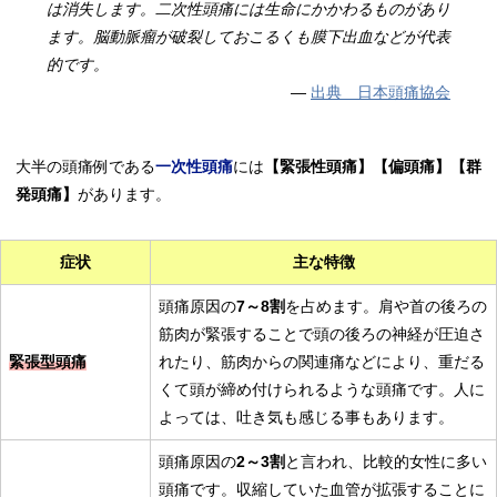
は消失します。二次性頭痛には生命にかかわるものがあり
ます。脳動脈瘤が破裂しておこるくも膜下出血などが代表
的です。
出典 日本頭痛協会
大半の頭痛例である
一次性頭痛
には
【緊張性頭痛】【偏頭痛】【群
発頭痛】
があります。
症状
主な特徴
頭痛原因の
7～8割
を占めます。肩や首の後ろの
筋肉が緊張することで頭の後ろの神経が圧迫さ
緊張型頭痛
れたり、筋肉からの関連痛などにより、重だる
くて頭が締め付けられるような頭痛です。人に
よっては、吐き気も感じる事もあります。
頭痛原因の
2～3割
と言われ、比較的女性に多い
頭痛です。収縮していた血管が拡張することに