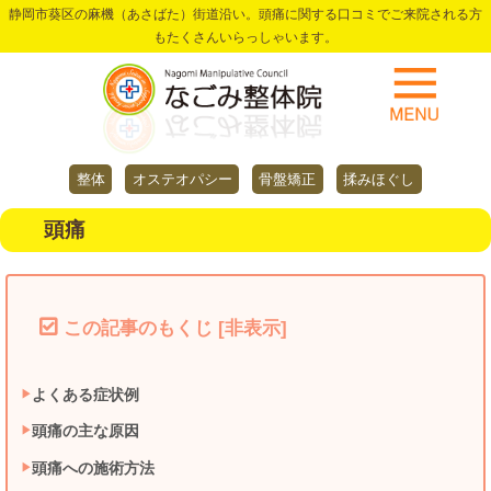
静岡市葵区の麻機（あさばた）街道沿い。頭痛に関する口コミでご来院される方
もたくさんいらっしゃいます。
整体
オステオパシー
骨盤矯正
揉みほぐし
頭痛
この記事のもくじ
[
非表示
]
よくある症状例
頭痛の主な原因
頭痛への施術方法