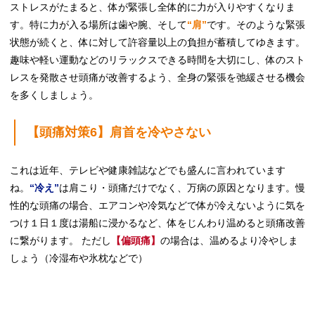
ストレスがたまると、体が緊張し全体的に力が入りやすくなりま
す。特に力が入る場所は歯や腕、そして
“肩”
です。そのような緊張
状態が続くと、体に対して許容量以上の負担が蓄積してゆきます。
趣味や軽い運動などのリラックスできる時間を大切にし、体のスト
レスを発散させ頭痛が改善するよう、全身の緊張を弛緩させる機会
を多くしましょう。
【頭痛対策6】肩首を冷やさない
これは近年、テレビや健康雑誌などでも盛んに言われています
ね。
“冷え”
は肩こり・頭痛だけでなく、万病の原因となります。慢
性的な頭痛の場合、エアコンや冷気などで体が冷えないように気を
つけ１日１度は湯船に浸かるなど、体をじんわり温めると頭痛改善
に繋がります。 ただし
【偏頭痛】
の場合は、温めるより冷やしま
しょう（冷湿布や氷枕などで）