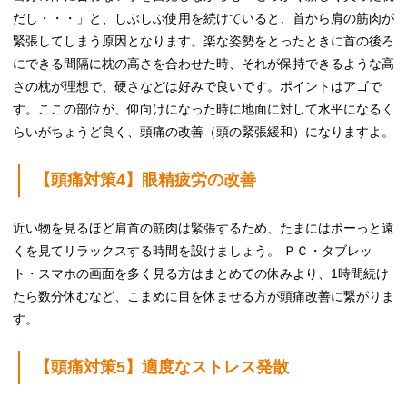
だし・・・」と、しぶしぶ使用を続けていると、首から肩の筋肉が
緊張してしまう原因となります。楽な姿勢をとったときに首の後ろ
にできる間隔に枕の高さを合わせた時、それが保持できるような高
さの枕が理想で、硬さなどは好みで良いです。ポイントはアゴで
す。ここの部位が、仰向けになった時に地面に対して水平になるく
らいがちょうど良く、頭痛の改善（頭の緊張緩和）になりますよ。
【頭痛対策4】眼精疲労の改善
近い物を見るほど肩首の筋肉は緊張するため、たまにはボーっと遠
くを見てリラックスする時間を設けましょう。 ＰＣ・タブレッ
ト・スマホの画面を多く見る方はまとめての休みより、1時間続け
たら数分休むなど、こまめに目を休ませる方が頭痛改善に繋がりま
す。
【頭痛対策5】適度なストレス発散