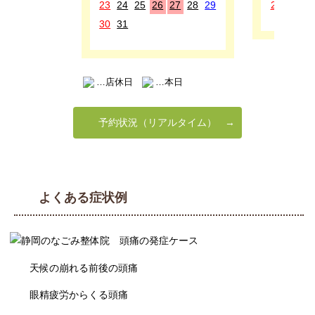
23
24
25
26
27
28
29
27
28
2
30
31
…店休日
…本日
予約状況（リアルタイム）
よくある症状例
天候の崩れる前後の頭痛
眼精疲労からくる頭痛