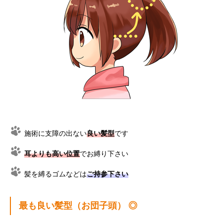
施術に支障の出ない
良い髪型
です
耳よりも高い位置
でお縛り下さい
髪を縛るゴムなどは
ご持参下さい
最も良い髪型（お団子頭） ◎