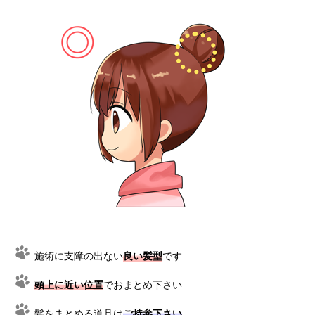
施術に支障の出ない
良い髪型
です
頭上に近い位置
でおまとめ下さい
髪をまとめる道具は
ご持参下さい