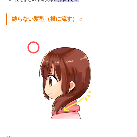
縛らない髪型（横に流す） ○