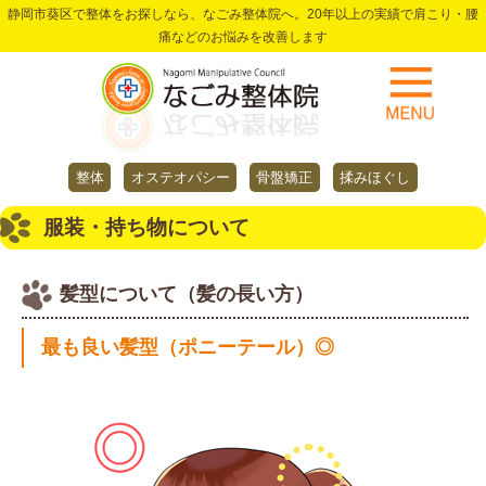
静岡市葵区で整体をお探しなら、なごみ整体院へ。20年以上の実績で肩こり・腰
痛などのお悩みを改善します
整体
オステオパシー
骨盤矯正
揉みほぐし
服装・持ち物について
髪型について（髪の長い方）
最も良い髪型（ポニーテール）◎