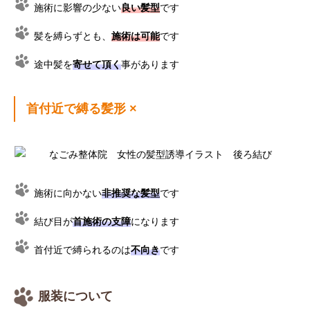
施術に影響の少ない
良い髪型
です
髪を縛らずとも、
施術は可能
です
途中髪を
寄せて頂く
事があります
首付近で縛る髪形 ×
施術に向かない
非推奨な髪型
です
結び目が
首施術の支障
になります
首付近で縛られるのは
不向き
です
服装について