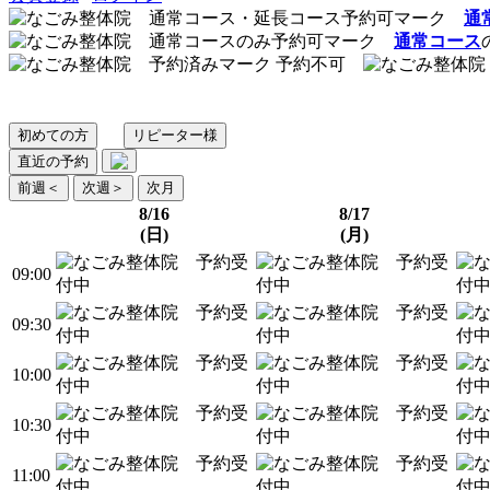
通
通常コース
予約不可
初めての方
リピーター様
直近の予約
前週
＜
次週
＞
次月
8/16
8/17
(日)
(月)
09:00
09:30
10:00
10:30
11:00