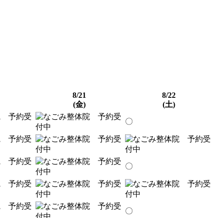
8/21
8/22
(金)
(土)
〇
〇
〇