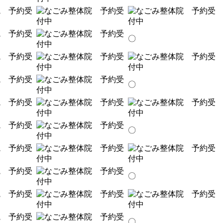
〇
〇
〇
〇
〇