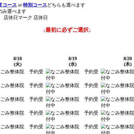
常コース
or
特別コース
どちらも選べます
のみ選べます
店休日
↓最初に必ずご選択↓
8/18
8/19
8/20
(火)
(水)
(木)