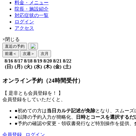
料金・メニュー
院長・施設紹介
対応症状の一覧
ログイン
アクセス
×閉じる
直近の予約
前週
＜
次週
＞
次月
8/16
8/17
8/18
8/19
8/20
8/21
8/22
(日)
(月)
(火)
(水)
(木)
(金)
(土)
オンライン予約（24時間受付）
【 是非とも会員登録を！ 】
会員登録をしていただくと、
●初めての方は
当日カルテ記述が免除
となり、スムーズ
●以降の予約入力が簡略化、
日時とコースを選択するだ
●予約の確認や変更・領収書発行など特別操作を提供、
会員登録
ログイン