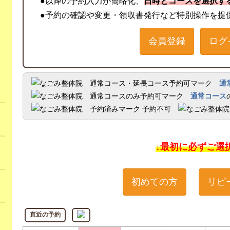
●以降の予約入力が簡略化、
日時とコースを選択す
●予約の確認や変更・領収書発行など特別操作を提
会員登録
ログ
通
通常コース
予約不可
↓最初に必ずご選
初めての方
リピ
直近の予約