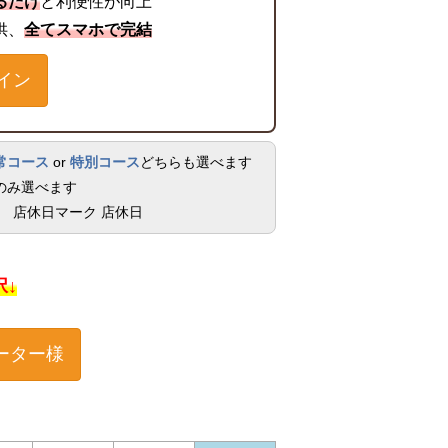
るだけ
と利便性が向上
供、
全てスマホで完結
イン
常コース
or
特別コース
どちらも選べます
のみ選べます
店休日
択↓
ーター様