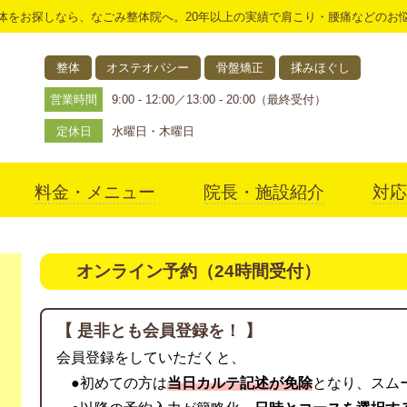
体をお探しなら、なごみ整体院へ。20年以上の実績で肩こり・腰痛などのお
整体
オステオパシー
骨盤矯正
揉みほぐし
営業時間
9:00 - 12:00／13:00 - 20:00（最終受付）
定休日
水曜日・木曜日
料金・メニュー
院長・施設紹介
対応
アクセス
オンライン予約（24時間受付）
【 是非とも会員登録を！ 】
会員登録をしていただくと、
●初めての方は
当日カルテ記述が免除
となり、スム