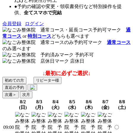
だけ
と利便性が向上
●予約の確認や変更・領収書発行など特別操作を提
供、
全てスマホで完結
会員登録
ログイン
通
常コース
or
特別コース
どちらも選べます
通常コース
のみ選べます
予約不可
店休日
↓最初に必ずご選択↓
初めての方
リピーター様
直近の予約
次週
＞
次月
8/2
8/3
8/4
8/5
8/6
8/7
8/8
(日)
(月)
(火)
(水)
(木)
(金)
(土)
09:00
〇