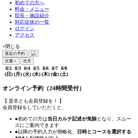
初めての方へ
料金・メニュー
院長・施設紹介
対応症状の一覧
ログイン
アクセス
×閉じる
直近の予約
次週
＞
次月
8/2
8/3
8/4
8/5
8/6
8/7
8/8
(日)
(月)
(火)
(水)
(木)
(金)
(土)
オンライン予約（24時間受付）
【 是非とも会員登録を！ 】
会員登録をしていただくと、
●初めての方は
当日カルテ記述が免除
となり、スムー
ズにご案内できます
●以降の予約入力が簡略化、
日時とコースを選択する