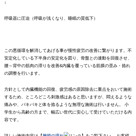
↓
呼吸器に圧迫（呼吸が浅くなり、睡眠の質低下）
この悪循環を解消してあげる事が慢性疲労の改善に繋がります。不
安定化している下半身の安定化を図り、骨盤との連動を回復させ、
腰～背中の筋肉の滞りを改善&内臓を覆っている筋膜の歪み・捻れ
の調整を行います。
方針として内臓機能の回復、疲労感の原因除去に重点をおいて施術
するため、ところどころ刺激感はあると思いますが、悶えるような
痛みや、バキバキと体を捻るような無理な施術は行いません。 小
学生から高齢の方まで、幅広い世代に安心して受けていただける内
容です。
詳しい施術内容は【
施術の流れ
】をご覧下さい。 お客様