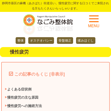
静岡市葵区の麻機（あさばた）街道沿い。慢性疲労に関する口コミでご来院され
る方もたくさんいらっしゃいます。
整体
オステオパシー
骨盤矯正
揉みほぐし
慢性疲労
この記事のもくじ
[
非表示
]
よくある症状例
慢性疲労の主な原因
慢性疲労への施術方法