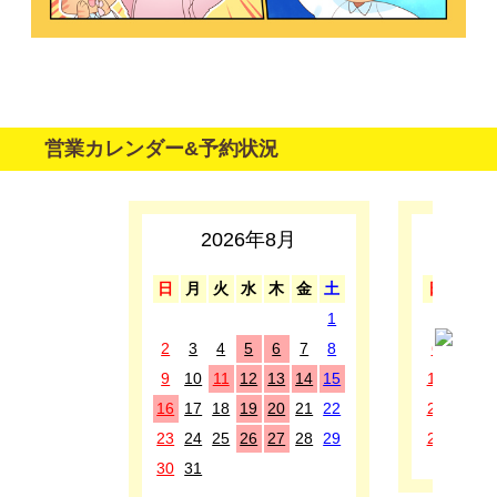
営業カレンダー&予約状況
2026年8月
2
日
月
火
水
木
金
土
日
月
1
1
2
3
4
5
6
7
8
6
7
8
9
10
11
12
13
14
15
13
14
1
16
17
18
19
20
21
22
20
21
2
23
24
25
26
27
28
29
27
28
2
30
31