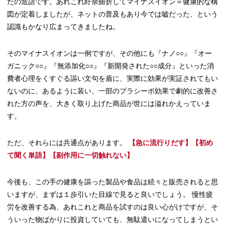
だの造語です。あれこれ紆余曲折してマイナスイオン＝健康的な構
図が定着しましたが、ネットの普及もあり今では嘘だった、という
認識もかなり広まってきましたね。
そのマイナスイオンは一例ですが、その他にも『ナノ○○』『オー
ガニック○○』『無添加化○○』『新開発された○○成分』といった消
費者心理をくすぐる謳い文句を盾に、実際に効果が実証されてもい
ないのに、あるように装い、一部のプラシーボ効果で劇的に改善さ
れた方の声を、大きく取り上げた商品が世には溢れかえっていま
す。
ただ、それらには共通点があります。
【急に流行りだす】【初め
て聞く単語】【副作用に一切触れない】
今後も、この手の健康を謳った製品や食品は続々と販売されると思
いますが、まずは１歩引いた目線で見ると良いでしょう。 慢性疲
労を改善する為、あれこれと商品を試すのは良い心がけですが、そ
ういった物ばかりに投資していても、無駄遣いになってしまうとい