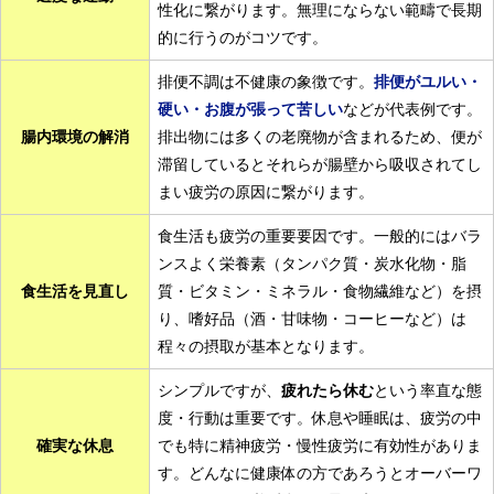
性化に繋がります。無理にならない範疇で長期
的に行うのがコツです。
排便不調は不健康の象徴です。
排便がユルい・
硬い・お腹が張って苦しい
などが代表例です。
腸内環境の解消
排出物には多くの老廃物が含まれるため、便が
滞留しているとそれらが腸壁から吸収されてし
まい疲労の原因に繋がります。
食生活も疲労の重要要因です。一般的にはバラ
ンスよく栄養素（タンパク質・炭水化物・脂
食生活を見直し
質・ビタミン・ミネラル・食物繊維など）を摂
り、嗜好品（酒・甘味物・コーヒーなど）は
程々の摂取が基本となります。
シンプルですが、
疲れたら休む
という率直な態
度・行動は重要です。休息や睡眠は、疲労の中
確実な休息
でも特に精神疲労・慢性疲労に有効性がありま
す。どんなに健康体の方であろうとオーバーワ