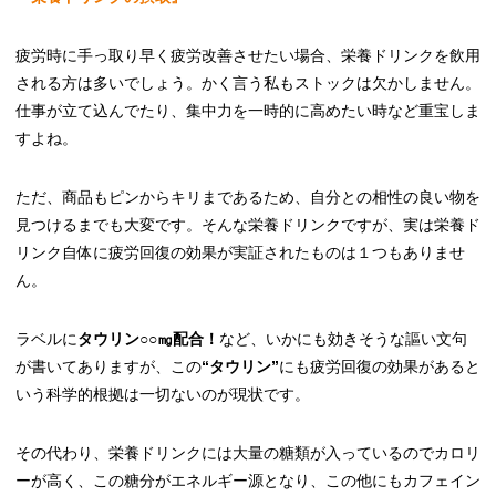
疲労時に手っ取り早く疲労改善させたい場合、栄養ドリンクを飲用
される方は多いでしょう。かく言う私もストックは欠かしません。
仕事が立て込んでたり、集中力を一時的に高めたい時など重宝しま
すよね。
ただ、商品もピンからキリまであるため、自分との相性の良い物を
見つけるまでも大変です。そんな栄養ドリンクですが、実は栄養ド
リンク自体に疲労回復の効果が実証されたものは１つもありませ
ん。
ラベルに
タウリン○○㎎配合！
など、いかにも効きそうな謳い文句
が書いてありますが、この
“タウリン”
にも疲労回復の効果があると
いう科学的根拠は一切ないのが現状です。
その代わり、栄養ドリンクには大量の糖類が入っているのでカロリ
ーが高く、この糖分がエネルギー源となり、この他にもカフェイン