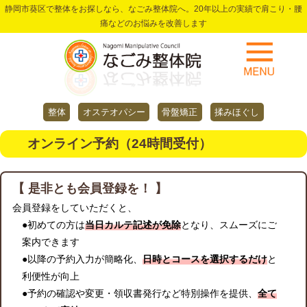
静岡市葵区で整体をお探しなら、なごみ整体院へ。20年以上の実績で肩こり・腰
痛などのお悩みを改善します
整体
オステオパシー
骨盤矯正
揉みほぐし
オンライン予約（24時間受付）
【 是非とも会員登録を！ 】
会員登録をしていただくと、
●初めての方は
当日カルテ記述が免除
となり、スムーズにご
案内できます
●以降の予約入力が簡略化、
日時とコースを選択するだけ
と
利便性が向上
●予約の確認や変更・領収書発行など特別操作を提供、
全て