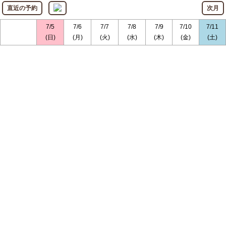
直近の予約
次月
7/5
7/6
7/7
7/8
7/9
7/10
7/11
(日)
(月)
(火)
(水)
(木)
(金)
(土)