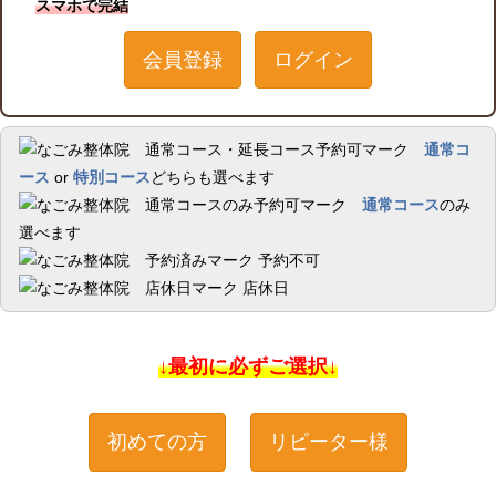
スマホで完結
会員登録
ログイン
通常コ
ース
or
特別コース
どちらも選べます
通常コース
のみ
選べます
予約不可
店休日
↓最初に必ずご選択↓
初めての方
リピーター様