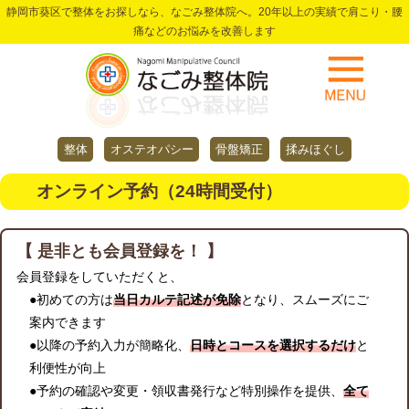
静岡市葵区で整体をお探しなら、なごみ整体院へ。20年以上の実績で肩こり・腰
痛などのお悩みを改善します
整体
オステオパシー
骨盤矯正
揉みほぐし
オンライン予約（24時間受付）
【 是非とも会員登録を！ 】
会員登録をしていただくと、
●初めての方は
当日カルテ記述が免除
となり、スムーズにご
案内できます
●以降の予約入力が簡略化、
日時とコースを選択するだけ
と
利便性が向上
●予約の確認や変更・領収書発行など特別操作を提供、
全て