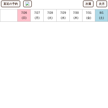
直近の予約
次週
次月
7/26
7/27
7/28
7/29
7/30
7/31
8/1
(日)
(月)
(火)
(水)
(木)
(金)
(土)