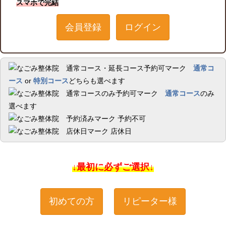
スマホで完結
会員登録
ログイン
通常コ
ース
or
特別コース
どちらも選べます
通常コース
のみ
選べます
予約不可
店休日
↓最初に必ずご選択↓
初めての方
リピーター様