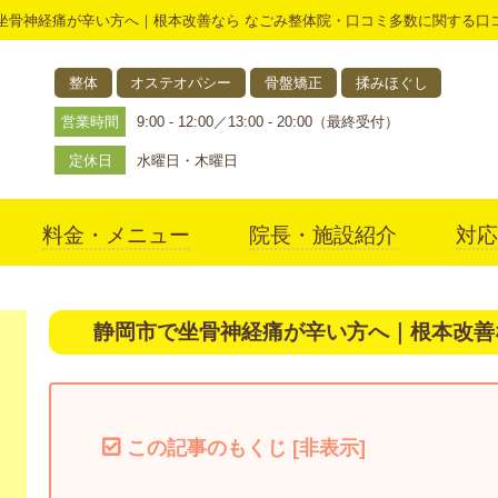
坐骨神経痛が辛い方へ｜根本改善なら なごみ整体院・口コミ多数に関する口
整体
オステオパシー
骨盤矯正
揉みほぐし
営業時間
9:00 - 12:00／13:00 - 20:00（最終受付）
定休日
水曜日・木曜日
料金・メニュー
院長・施設紹介
対応
アクセス
静岡市で坐骨神経痛が辛い方へ｜根本改善
この記事のもくじ
[
非表示
]