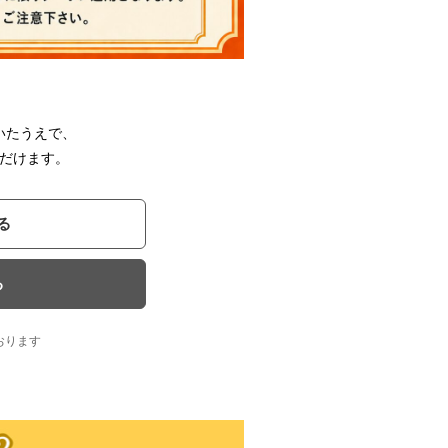
いたうえで、
だけます。
る
る
おります