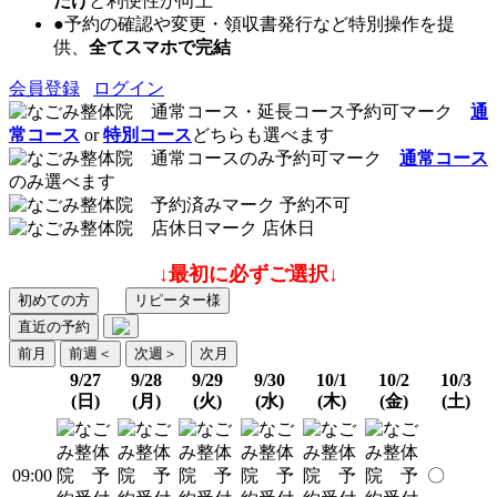
だけ
と利便性が向上
●予約の確認や変更・領収書発行など特別操作を提
供、
全てスマホで完結
会員登録
ログイン
通
常コース
or
特別コース
どちらも選べます
通常コース
のみ選べます
予約不可
店休日
↓最初に必ずご選択↓
初めての方
リピーター様
直近の予約
前月
前週
＜
次週
＞
次月
9/27
9/28
9/29
9/30
10/1
10/2
10/3
(日)
(月)
(火)
(水)
(木)
(金)
(土)
09:00
〇