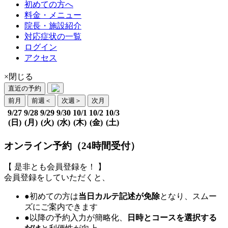
初めての方へ
料金・メニュー
院長・施設紹介
対応症状の一覧
ログイン
アクセス
×閉じる
直近の予約
前月
前週
＜
次週
＞
次月
9/27
9/28
9/29
9/30
10/1
10/2
10/3
(日)
(月)
(火)
(水)
(木)
(金)
(土)
オンライン予約（24時間受付）
【 是非とも会員登録を！ 】
会員登録をしていただくと、
●初めての方は
当日カルテ記述が免除
となり、スムー
ズにご案内できます
●以降の予約入力が簡略化、
日時とコースを選択する