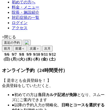
初めての方へ
料金・メニュー
院長・施設紹介
対応症状の一覧
ログイン
アクセス
×閉じる
直近の予約
前月
前週
＜
次週
＞
次月
9/6
9/7
9/8
9/9
9/10
9/11
9/12
(日)
(月)
(火)
(水)
(木)
(金)
(土)
オンライン予約（24時間受付）
【 是非とも会員登録を！ 】
会員登録をしていただくと、
●初めての方は
当日カルテ記述が免除
となり、スムー
ズにご案内できます
●以降の予約入力が簡略化、
日時とコースを選択する