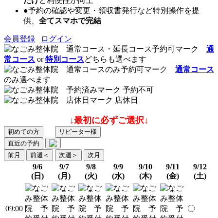
だけ
と利便性が向上
●予約の確認や変更・領収書発行など特別操作を提
供、
全てスマホで完結
会員登録
ログイン
通
常コース
or
特別コース
どちらも選べます
通常コース
のみ選べます
予約不可
店休日
↓最初に必ずご選択↓
初めての方
リピーター様
直近の予約
前月
前週
＜
次週
＞
次月
9/6
9/7
9/8
9/9
9/10
9/11
9/12
(日)
(月)
(火)
(水)
(木)
(金)
(土)
09:00
〇