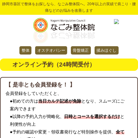
静岡市葵区で整体をお探しなら、なごみ整体院へ。20年以上の実績で肩こり・腰
痛などのお悩みを改善します
整体
オステオパシー
骨盤矯正
揉みほぐし
オンライン予約（24時間受付）
【 是非とも会員登録を！ 】
会員登録をしていただくと、
●初めての方は
当日カルテ記述が免除
となり、スムーズにご
案内できます
●以降の予約入力が簡略化、
日時とコースを選択するだけ
と
利便性が向上
●予約の確認や変更・領収書発行など特別操作を提供、
全て