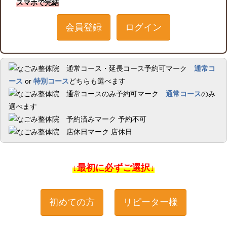
スマホで完結
会員登録
ログイン
通常コ
ース
or
特別コース
どちらも選べます
通常コース
のみ
選べます
予約不可
店休日
↓最初に必ずご選択↓
初めての方
リピーター様