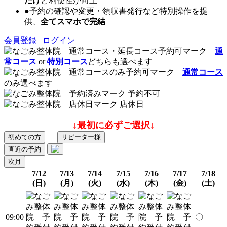
だけ
と利便性が向上
●予約の確認や変更・領収書発行など特別操作を提
供、
全てスマホで完結
会員登録
ログイン
通
常コース
or
特別コース
どちらも選べます
通常コース
のみ選べます
予約不可
店休日
↓最初に必ずご選択↓
初めての方
リピーター様
直近の予約
次月
7/12
7/13
7/14
7/15
7/16
7/17
7/18
(日)
(月)
(火)
(水)
(木)
(金)
(土)
09:00
〇