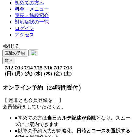
初めての方へ
料金・メニュー
院長・施設紹介
対応症状の一覧
ログイン
アクセス
×閉じる
直近の予約
次月
7/12
7/13
7/14
7/15
7/16
7/17
7/18
(日)
(月)
(火)
(水)
(木)
(金)
(土)
オンライン予約（24時間受付）
【 是非とも会員登録を！ 】
会員登録をしていただくと、
●初めての方は
当日カルテ記述が免除
となり、スムー
ズにご案内できます
●以降の予約入力が簡略化、
日時とコースを選択する