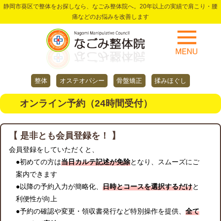
静岡市葵区で整体をお探しなら、なごみ整体院へ。20年以上の実績で肩こり・腰
痛などのお悩みを改善します
整体
オステオパシー
骨盤矯正
揉みほぐし
オンライン予約（24時間受付）
【 是非とも会員登録を！ 】
会員登録をしていただくと、
●初めての方は
当日カルテ記述が免除
となり、スムーズにご
案内できます
●以降の予約入力が簡略化、
日時とコースを選択するだけ
と
利便性が向上
●予約の確認や変更・領収書発行など特別操作を提供、
全て