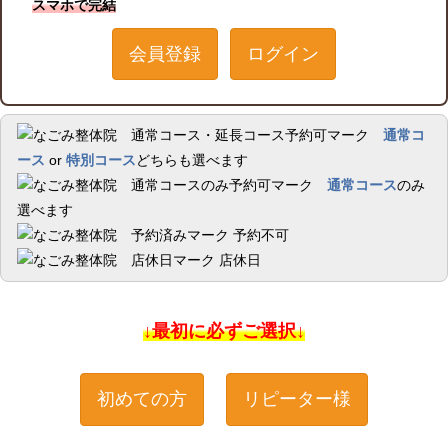
スマホで完結
会員登録
ログイン
通常コ
ース
or
特別コース
どちらも選べます
通常コース
のみ
選べます
予約不可
店休日
↓最初に必ずご選択↓
初めての方
リピーター様