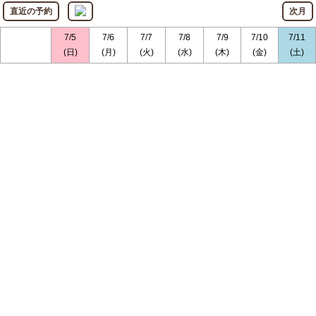
直近の予約
次月
7/5
7/6
7/7
7/8
7/9
7/10
7/11
(日)
(月)
(火)
(水)
(木)
(金)
(土)