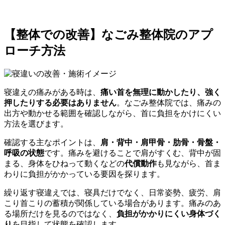
【整体での改善】なごみ整体院のアプ
ローチ方法
寝違えの痛みがある時は、
痛い首を無理に動かしたり、強く
押したりする必要はありません
。なごみ整体院では、痛みの
出方や動かせる範囲を確認しながら、首に負担をかけにくい
方法を選びます。
確認する主なポイントは、
肩・背中・肩甲骨・肋骨・骨盤・
呼吸の状態
です。痛みを避けることで肩がすくむ、背中が固
まる、身体をひねって動くなどの
代償動作
も見ながら、首ま
わりに負担がかかっている要因を探ります。
繰り返す寝違えでは、寝具だけでなく、日常姿勢、疲労、肩
こり首こりの蓄積が関係している場合があります。痛みのあ
る場所だけを見るのではなく、
負担がかかりにくい身体づく
り
を目指して状態を確認します。