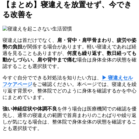
【まとめ】寝違えを放置せず、今でき
る改善を
寝違えは首だけでなく、
肩・背中・肩甲骨まわり、疲労や姿
勢の負担
が関係する場合があります。軽い寝違えであれば経
過を見ることもありますが、
何度も繰り返す、数日経っても
動かしづらい、肩や背中まで痛む
場合は身体全体の状態を確
認することも選択肢です。
今すぐ自分でできる対処法を知りたい方は、
▶ 寝違えセル
フケアページ
をご確認ください。本ページでは、寝違えを繰
り返す背景や、整体院でどのように身体を確認するかを中心
にまとめています。
強い神経症状や体調不良
を伴う場合は医療機関での確認を優
先し、通常の寝違えの範囲で首肩まわりのこわばりや繰り返
しが気になる場合は、整体院で身体全体の状態を確認するこ
とも選択肢です。