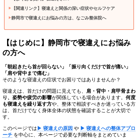
【関連リンク】寝違えと関係の深い症状やセルフケア
静岡市で寝違えにお悩みの方は、なごみ整体院へ
【はじめに】静岡市で寝違えにお悩み
の方へ
「朝起きたら首が回らない」「振り向くだけで首が痛い」
「肩や背中まで痛む」
そのような寝違えの症状でお困りではありませんか？
寝違えは、首だけの問題に見えても、
肩・背中・肩甲骨まわ
り、姿勢や疲労の影響
が関係している場合があります。
何度
も寝違えを繰り返す方
や、整体で相談すべきか迷っている方
は、首だけでなく身体全体の状態を確認することが大切で
す。
このページでは
▶ 寝違えの原因
や
▶ 寝違えへの整体アプロ
ーチ
を中心に、本ページで必要な判断軸をまとめていま