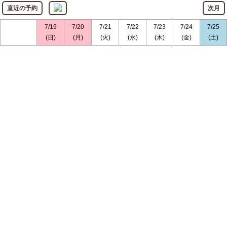
直近の予約
次月
7/19
7/20
7/21
7/22
7/23
7/24
7/25
(日)
(月)
(火)
(水)
(木)
(金)
(土)