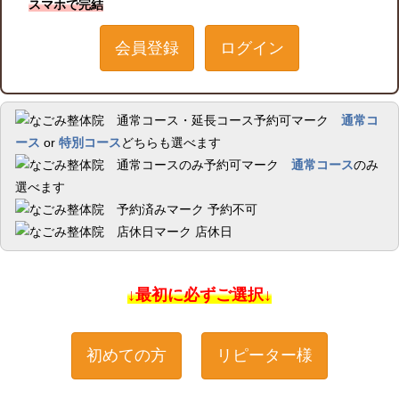
スマホで完結
会員登録
ログイン
通常コ
ース
or
特別コース
どちらも選べます
通常コース
のみ
選べます
予約不可
店休日
↓最初に必ずご選択↓
初めての方
リピーター様