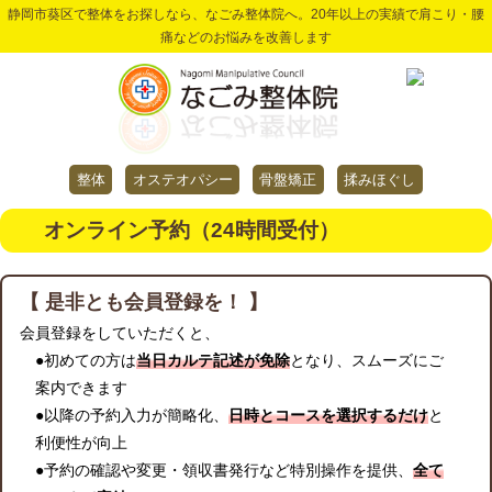
静岡市葵区で整体をお探しなら、なごみ整体院へ。20年以上の実績で肩こり・腰
痛などのお悩みを改善します
整体
オステオパシー
骨盤矯正
揉みほぐし
オンライン予約（24時間受付）
【 是非とも会員登録を！ 】
会員登録をしていただくと、
●初めての方は
当日カルテ記述が免除
となり、スムーズにご
案内できます
●以降の予約入力が簡略化、
日時とコースを選択するだけ
と
利便性が向上
●予約の確認や変更・領収書発行など特別操作を提供、
全て