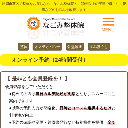
静岡市葵区で整体をお探しなら、なごみ整体院へ。20年以上の実績で肩こり・腰
痛などのお悩みを改善します
整体
オステオパシー
骨盤矯正
揉みほぐし
オンライン予約（24時間受付）
【 是非とも会員登録を！ 】
会員登録をしていただくと、
●初めての方は
当日カルテ記述が免除
となり、スムーズにご
案内できます
●以降の予約入力が簡略化、
日時とコースを選択するだけ
と
利便性が向上
●予約の確認や変更・領収書発行など特別操作を提供、
全て