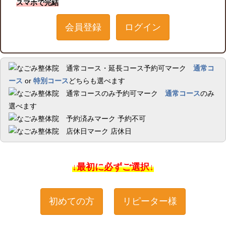
スマホで完結
会員登録
ログイン
通常コ
ース
or
特別コース
どちらも選べます
通常コース
のみ
選べます
予約不可
店休日
↓最初に必ずご選択↓
初めての方
リピーター様