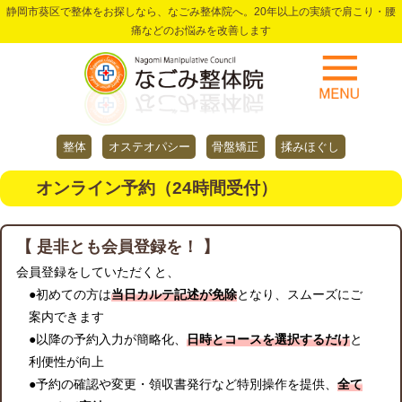
静岡市葵区で整体をお探しなら、なごみ整体院へ。20年以上の実績で肩こり・腰
痛などのお悩みを改善します
整体
オステオパシー
骨盤矯正
揉みほぐし
オンライン予約（24時間受付）
【 是非とも会員登録を！ 】
会員登録をしていただくと、
●初めての方は
当日カルテ記述が免除
となり、スムーズにご
案内できます
●以降の予約入力が簡略化、
日時とコースを選択するだけ
と
利便性が向上
●予約の確認や変更・領収書発行など特別操作を提供、
全て