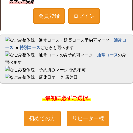
スマホで完結
会員登録
ログイン
通常コ
ース
or
特別コース
どちらも選べます
通常コース
のみ
選べます
予約不可
店休日
↓最初に必ずご選択↓
初めての方
リピーター様