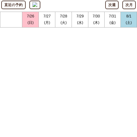
直近の予約
次週
次月
7/26
7/27
7/28
7/29
7/30
7/31
8/1
(日)
(月)
(火)
(水)
(木)
(金)
(土)