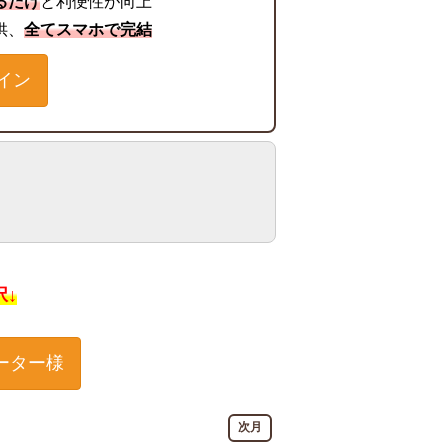
るだけ
と利便性が向上
供、
全てスマホで完結
イン
択↓
ーター様
次月