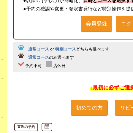
●以降の予約入力が簡略化、
日時とコースを選択す
●予約の確認や変更・領収書発行など特別操作を提
会員登録
ログ
通常コース
or
特別コース
どちらも選べます
通常コース
のみ選べます
予約不可
店休日
↓最初に必ずご選
初めての方
リピ
直近の予約