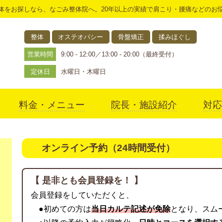
体をお探しなら、なごみ整体院へ。20年以上の実績で肩こり・腰痛などのお
整体
オステオパシー
骨盤矯正
揉みほぐし
営業時間
9:00 - 12:00／13:00 - 20:00（最終受付）
定休日
水曜日・木曜日
料金・メニュー
院長・施設紹介
対応
アクセス
オンライン予約（24時間受付）
【 是非とも会員登録を！ 】
会員登録をしていただくと、
●初めての方は
当日カルテ記述が免除
となり、スム