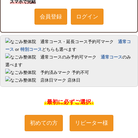
スマホで完結
会員登録
ログイン
通常コ
ース
or
特別コース
どちらも選べます
通常コース
のみ
選べます
予約不可
店休日
↓最初に必ずご選択↓
初めての方
リピーター様