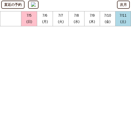
直近の予約
次月
7/5
7/6
7/7
7/8
7/9
7/10
7/11
(日)
(月)
(火)
(水)
(木)
(金)
(土)