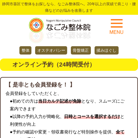
静岡市葵区で整体をお探しなら、なごみ整体院へ。20年以上の実績で肩こり・腰
痛などのお悩みを改善します
整体
オステオパシー
骨盤矯正
揉みほぐし
オンライン予約（24時間受付）
【 是非とも会員登録を！ 】
会員登録をしていただくと、
●初めての方は
当日カルテ記述が免除
となり、スムーズにご
案内できます
●以降の予約入力が簡略化、
日時とコースを選択するだけ
と
利便性が向上
●予約の確認や変更・領収書発行など特別操作を提供、
全て