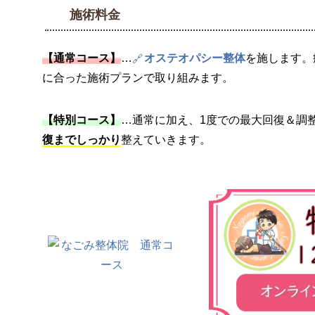
施術料金
【通常コース】
…
オステオパシー整体
を施します。
に合った施術プランで取り組みます。
【特別コース】
…通常に加え、1度での最大回復＆調
復までしっかり
整えていきます。