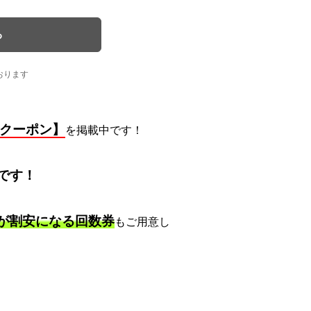
る
おります
引クーポン
】
を掲載中です！
です！
が割安になる回数券
もご用意し