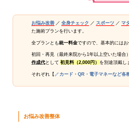
お悩み改善
／
全身チェック
／
スポーツ
／
マ
た施術プランを行います。
全プランとも
統一料金
ですので、基本的にはお
初回・再見（最終来院から1年以上空いた場合
作成代
として
初見料（2,000円）
を別途頂戴し
それぞれ【
カード・QR・電子マネーなど各
お悩み改善整体