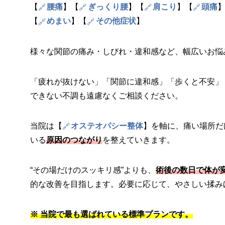
【
腰痛
】【
ぎっくり腰
】【
肩こり
】【
頭痛
【
めまい
】【
その他症状
】
様々な関節の痛み・しびれ・違和感など、幅広いお悩
「疲れが抜けない」「関節に違和感」「歩くと不安」
できない不調も遠慮なくご相談ください。
当院は【
オステオパシー整体
】を軸に、痛い場所だ
いる
原因のつながり
を整えていきます。
“その場だけのスッキリ感”よりも、
術後の数日で体が
的な改善を目指します。必要に応じて、やさしい揉み
※ 当院で最も選ばれている標準プランです。