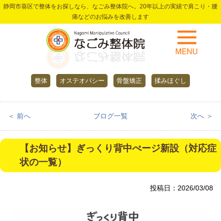
静岡市葵区で整体をお探しなら、なごみ整体院へ。20年以上の実績で肩こり・腰
痛などのお悩みを改善します
整体
オステオパシー
骨盤矯正
揉みほぐし
＜ 前へ
ブログ一覧
次へ ＞
【お知らせ】ぎっくり背中ぺージ新設（対応症
状の一覧）
投稿日：2026/03/08