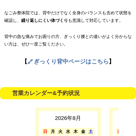
なごみ整体院では、背中だけでなく全身のバランスも含めて状態を
確認し、
繰り返しにくい体づくり
も意識して対応しています。
背中の急な痛みでお困りの方、ぎっくり腰との違いがよく分からな
い方は、ぜひ一度ご覧ください。
【
ぎっくり背中ページはこちら
】
営業カレンダー&予約状況
2026年8月
2
日
月
火
水
木
金
土
日
月