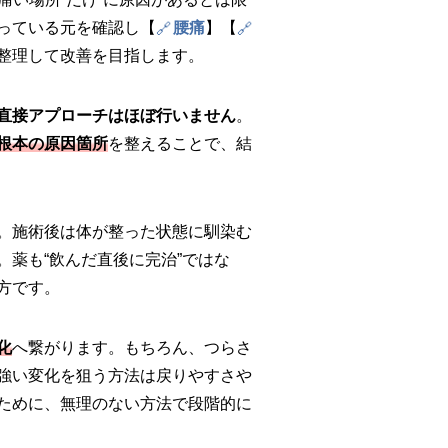
っている元を確認し【
腰痛
】【
整理して改善を目指します。
直接アプローチはほぼ行いません
。
根本の原因箇所
を整えることで、結
。施術後は体が整った状態に馴染む
薬も“飲んだ直後に完治”ではな
方です。
化
へ繋がります。もちろん、つらさ
強い変化を狙う方法は戻りやすさや
ために、無理のない方法で段階的に