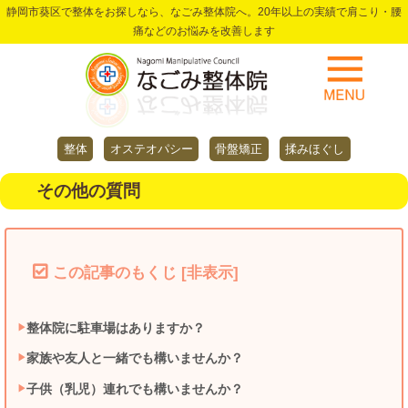
静岡市葵区で整体をお探しなら、なごみ整体院へ。20年以上の実績で肩こり・腰
痛などのお悩みを改善します
整体
オステオパシー
骨盤矯正
揉みほぐし
その他の質問
この記事のもくじ
[
非表示
]
整体院に駐車場はありますか？
家族や友人と一緒でも構いませんか？
子供（乳児）連れでも構いませんか？