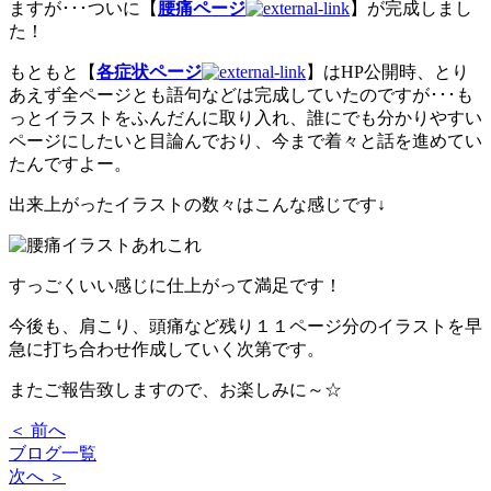
ますが･･･ついに【
腰痛ページ
】が完成しまし
た！
もともと【
各症状ページ
】はHP公開時、とり
あえず全ページとも語句などは完成していたのですが･･･も
っとイラストをふんだんに取り入れ、誰にでも分かりやすい
ページにしたいと目論んでおり、今まで着々と話を進めてい
たんですよー。
出来上がったイラストの数々はこんな感じです↓
すっごくいい感じに仕上がって満足です！
今後も、肩こり、頭痛など残り１１ページ分のイラストを早
急に打ち合わせ作成していく次第です。
またご報告致しますので、お楽しみに～☆
＜ 前へ
ブログ一覧
次へ ＞