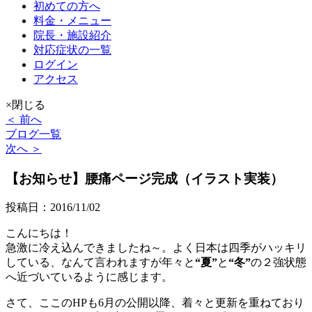
初めての方へ
料金・メニュー
院長・施設紹介
対応症状の一覧
ログイン
アクセス
×閉じる
＜ 前へ
ブログ一覧
次へ ＞
【お知らせ】腰痛ページ完成（イラスト実装）
投稿日：2016/11/02
こんにちは！
急激に冷え込んできましたね～。よく日本は四季がハッキリ
している、なんて言われますが年々と
“
夏
”
と
“
冬
”
の２強状態
へ近づいているように感じます。
さて、ここのHPも6月の公開以降、着々と更新を重ねており