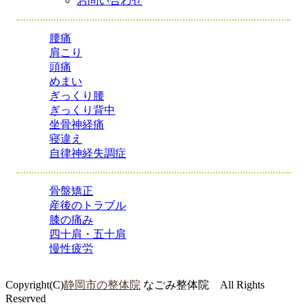
お問い合わせ
腰痛
肩こり
頭痛
めまい
ぎっくり腰
ぎっくり背中
坐骨神経痛
寝違え
自律神経失調症
骨盤矯正
産後のトラブル
膝の痛み
四十肩・五十肩
慢性疲労
Copyright(C)
静岡市の整体院
なごみ整体院 All Rights
Reserved