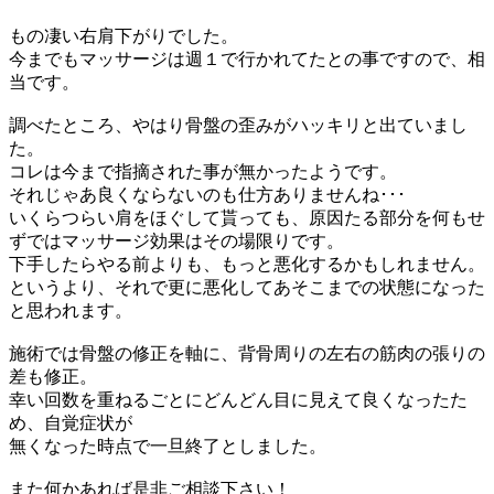
もの凄い右肩下がりでした。
今までもマッサージは週１で行かれてたとの事ですので、相
当です。
調べたところ、やはり骨盤の歪みがハッキリと出ていまし
た。
コレは今まで指摘された事が無かったようです。
それじゃあ良くならないのも仕方ありませんね･･･
いくらつらい肩をほぐして貰っても、原因たる部分を何もせ
ずではマッサージ効果はその場限りです。
下手したらやる前よりも、もっと悪化するかもしれません。
というより、それで更に悪化してあそこまでの状態になった
と思われます。
施術では骨盤の修正を軸に、背骨周りの左右の筋肉の張りの
差も修正。
幸い回数を重ねるごとにどんどん目に見えて良くなったた
め、自覚症状が
無くなった時点で一旦終了としました。
また何かあれば是非ご相談下さい！