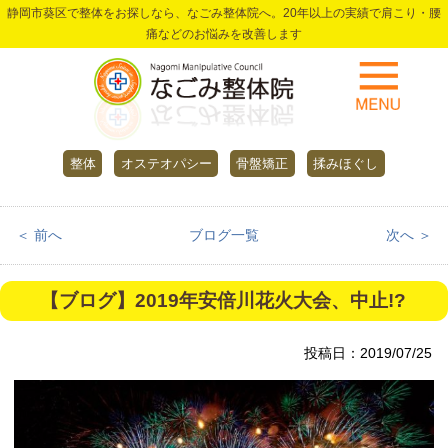
静岡市葵区で整体をお探しなら、なごみ整体院へ。20年以上の実績で肩こり・腰
痛などのお悩みを改善します
整体
オステオパシー
骨盤矯正
揉みほぐし
＜ 前へ
ブログ一覧
次へ ＞
【ブログ】2019年安倍川花火大会、中止!?
投稿日：2019/07/25