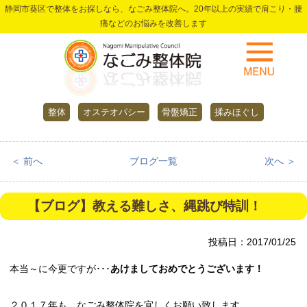
静岡市葵区で整体をお探しなら、なごみ整体院へ。20年以上の実績で肩こり・腰
痛などのお悩みを改善します
整体
オステオパシー
骨盤矯正
揉みほぐし
＜ 前へ
ブログ一覧
次へ ＞
【ブログ】教える難しさ、縄跳び特訓！
投稿日：2017/01/25
本当～に今更ですが･･･
あけましておめでとうございます！
２０１７年も、なごみ整体院を宜しくお願い致します。