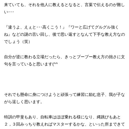
来ていても、それを他人に教えるとなると、言葉で伝えるのが難し
い･･･
『違うよ、えぇと･･･高くこう！』『ワーと広げてグルグル強く
ね』などの謎の言い回し、後で思い返すとなんて下手な教え方なの
でしょう（笑）
自分が逆に教わる立場だったら、きっとブーブー教え方の拙さに文
句を言っていると思います(^^ゞ
それでも懸命に身につけようと頑張って練習に励む息子、我が子な
がら逞しく思います。
特訓の甲斐もあり、自転車はほぼ乗れる様になり、縄跳びもあと
２，３回みっちり教えればマスターするかな、といった所まできて